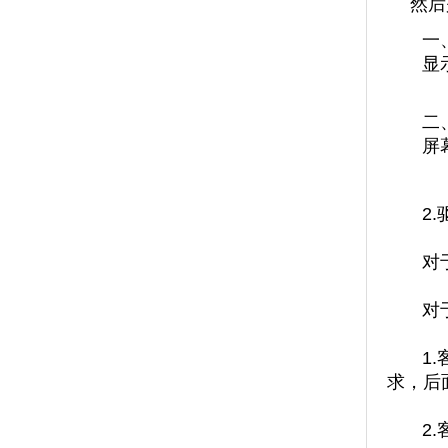
然后
一
显
二
屏
2
对
对
1
求，后
2