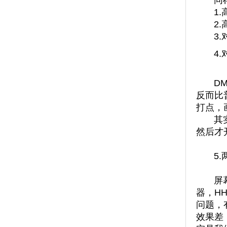
同
1
2
3
4
D
反而比
打点，
其
然后才
5
屏
器，H
问题，
效果差