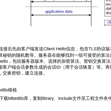
连接后先由客户端发
送
Client Hello
信息，包含
TLS
协议版
算秘钥的随机数等。服务器在能够找到一组可接受的算法
hello
，包括
服务器版本、选择的加密算法、密钥交换算法
据客户端会话参数生成的会话
ID
（用于会话恢复）等。
再
，交换密钥，建立连接。
tls
移植
下载
Mbedtls库，复制library、include文件至工程