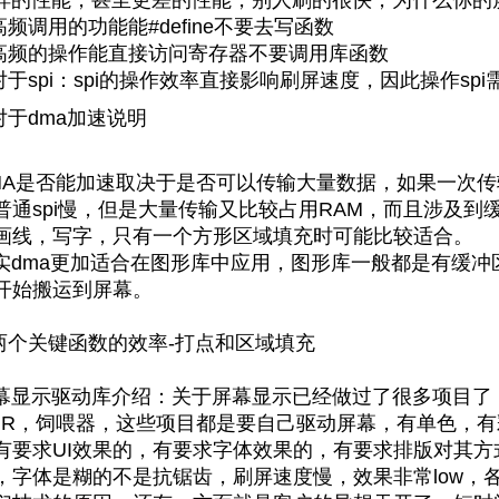
样的性能，甚至更差的性能，别人刷的很快，为什么你的
.高频调用的功能能#define不要去写函数
.高频的操作能直接访问寄存器不要调用库函数
.对于spi：spi的操作效率直接影响刷屏速度，因此操作sp
.对于dma加速说明
MA是否能加速取决于是否可以传输大量数据，如果一次
普通spi慢，但是大量传输又比较占用RAM，而且涉及
画线，写字，只有一个方形区域填充时可能比较适合。
实dma更加适合在图形库中应用，图形库一般都是有缓
开始搬运到屏幕。
.两个关键函数的效率-打点和区域填充
幕显示驱动库介绍：关于屏幕显示已经做过了很多项目了
HR，饲喂器，这些项目都是要自己驱动屏幕，有单色，
有要求UI效果的，有要求字体效果的，有要求排版对其方式
，字体是糊的不是抗锯齿，刷屏速度慢，效果非常low，