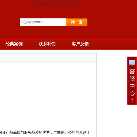
网站首页
|
网站地图
|
联系方式
经典案例
联系我们
客户反馈
保证产品品质与服务品质的优秀，才能保证公司的卓越！