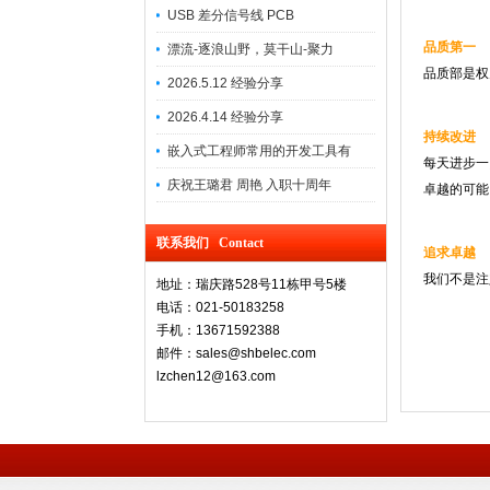
USB 差分信号线 PCB
品
质第一
漂流-逐浪山野，莫干山-聚力
品质部是权
2026.5.12 经验分享
2026.4.14 经验分享
持续改进
嵌入式工程师常用的开发工具有
每天进步一
庆祝王璐君 周艳 入职十周年
卓越的可能
联系我们 Contact
追求卓越
我们不是注
地址：瑞庆路528号11栋甲号5楼
电话：021-50183258
手机：13671592388
邮件：sales@shbelec.com
lzchen12@163.com